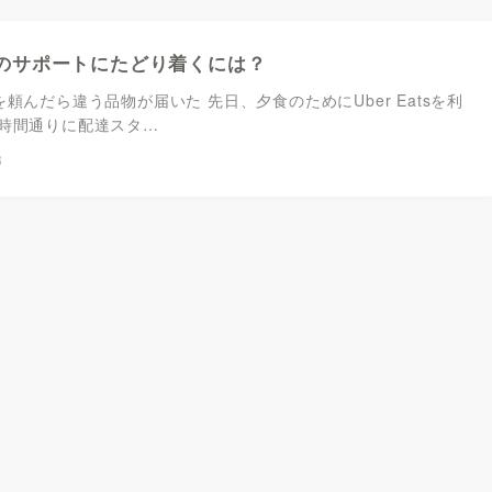
atsのサポートにたどり着くには？
atsを頼んだら違う品物が届いた 先日、夕食のためにUber Eatsを利
時間通りに配達スタ…
8