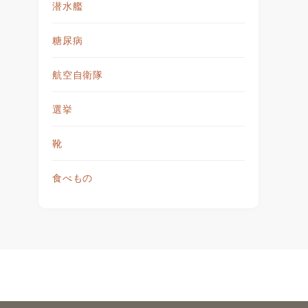
潜水艦
糖尿病
航空自衛隊
選挙
靴
食べもの