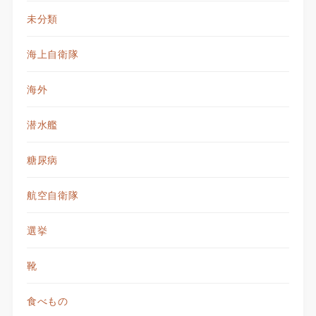
未分類
海上自衛隊
海外
潜水艦
糖尿病
航空自衛隊
選挙
靴
食べもの