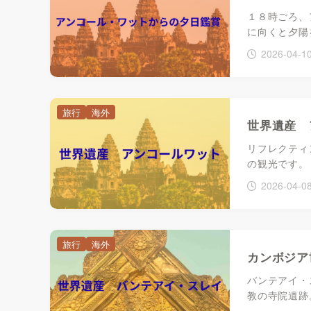
１８時ごろ、
に向くと夕陽
2026-04-1
旅行
海外
世界遺産 
リフレクティ
の観光です。
2026-04-0
旅行
海外
カンボジア
バンテアイ・ス
教の寺院遺跡