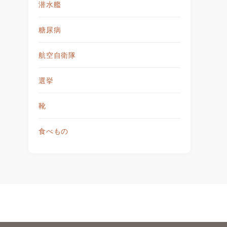
潜水艦
糖尿病
航空自衛隊
選挙
靴
食べもの