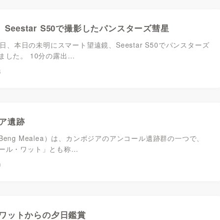
月 Seestar S50で撮影したパンスターズ彗星
16日、本日の未明にスマート望遠鏡、Seestar S50でパンスターズ
ました。 10分の露出…
6
ア遺跡
eng Mealea）は、カンボジアのアンコール遺跡群の一つで、
ール・ワット」とも称…
0
ワットからの夕日鑑賞