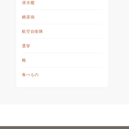
潜水艦
糖尿病
航空自衛隊
選挙
靴
食べもの