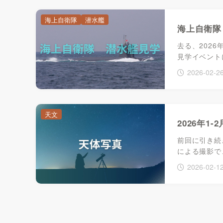
海上自衛隊
潜水艦
海上自衛隊
去る、202
見学イベント
2026-02-2
天文
2026年1
前回に引き続き
による撮影で、左
2026-02-1