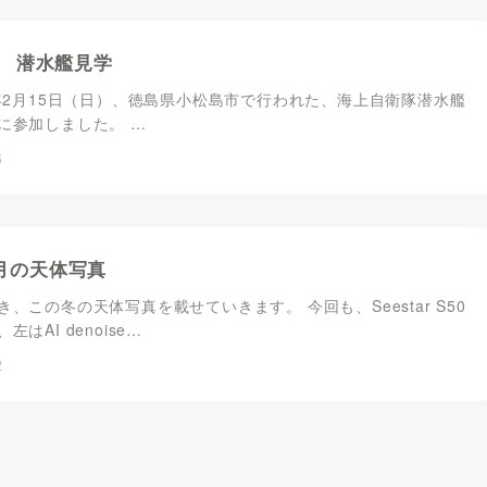
 潜水艦見学
6年2月15日（日）、徳島県小松島市で行われた、海上自衛隊潜水艦
に参加しました。 …
6
-2月の天体写真
、この冬の天体写真を載せていきます。 今回も、Seestar S50
はAI denoise…
2