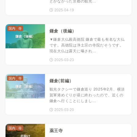
とがなかった京都の観光…
2025-04-19
国内
寺
鎌倉（後編）
▼鎌倉大仏殿高徳院 鎌倉で最も有名な大仏
です。高徳院は浄土宗の寺院だそうです。
現在大仏は露天に曝され…
2025-03-23
国内
寺
鎌倉(前編）
観光タクシーで鎌倉巡り 2025年2月、横須
賀軍港めぐりが昼に終わったので、近くの
鎌倉へ行くことにしまし…
2025-03-20
国内
寺
薬王寺