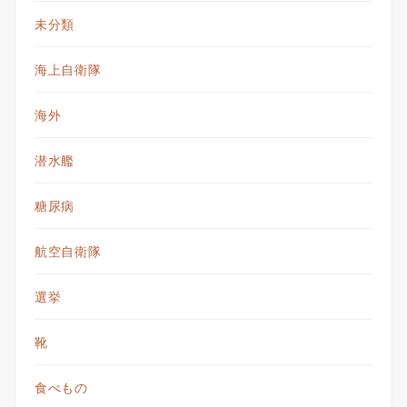
未分類
海上自衛隊
海外
潜水艦
糖尿病
航空自衛隊
選挙
靴
食べもの